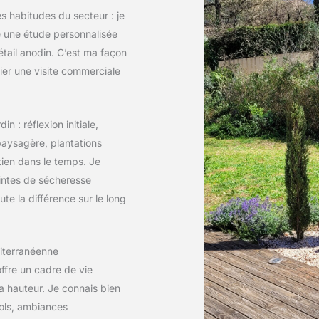
s habitudes du secteur : je
e une étude personnalisée
tail anodin. C’est ma façon
ier une visite commerciale
n : réflexion initiale,
aysagère, plantations
tien dans le temps. Je
intes de sécheresse
te la différence sur le long
iterranéenne
ffre un cadre de vie
a hauteur. Je connais bien
sols, ambiances