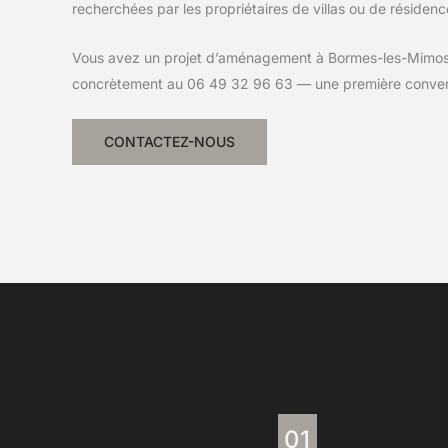
recherchées par les propriétaires de villas ou de résiden
Vous avez un projet d’aménagement à Bormes-les-Mimos
concrètement au 06 49 32 96 63 — une première convers
CONTACTEZ-NOUS
01