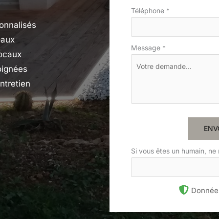
Téléphone
*
onnalisés
vaux
Message
*
locaux
oignées
ntretien
ENV
Si vous êtes un humain, ne
Données