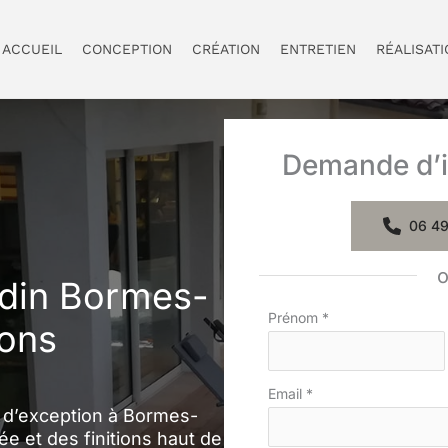
ACCUEIL
CONCEPTION
CRÉATION
ENTRETIEN
RÉALISAT
Demande d’i
06 49
din Bormes-
Formulaire
Prénom
*
ions
simple
avec
Email
*
téléphone
n d’exception à Bormes-
 et des finitions haut de