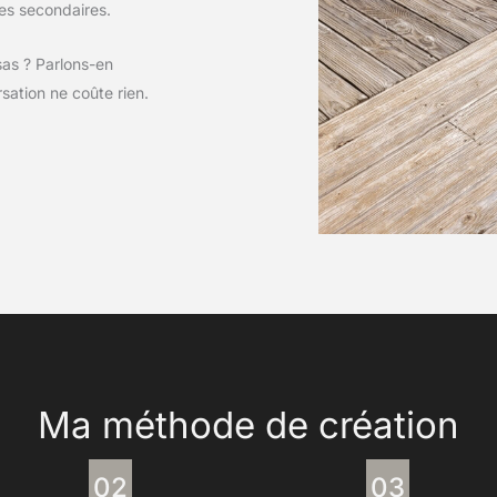
ces secondaires.
as ? Parlons-en
ation ne coûte rien.
Ma méthode de création
02
03